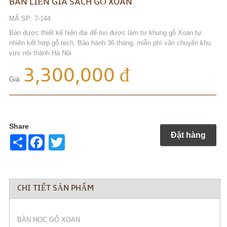
BÀN LIỀN GIÁ SÁCH GỖ XOAN
MÃ SP: 7-144
Bàn được thiết kế hiện đại để tivi được làm từ khung gỗ Xoan tự
nhiên kết hợp gỗ tech. Bảo hành 36 tháng, miễn phí vận chuyển khu
vực nội thành Hà Nội
3,300,000 đ
Giá:
Share
Đặt hàng
Share
Twitter
CHI TIẾT SẢN PHẨM
BÀN HỌC GỖ XOAN