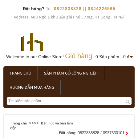
Đặt hàng?
Tel:
0822838828 || 0844226565
Address: A80 Ngõ 1 khu đấu giá Phú Lương, Hà Đông, Hà Nội
Giỏ hàng:
Welcome to our Online Store!
0 Sản phẩm - 0 đ
TRANG CHỦ
SẢN PHẨM GỖ CÔNG NGHIỆP
HƯỚNG DẪN MUA HÀNG
>>>>
Trang chủ
Bàn học và bàn làm
việc
Đặt hàng: 0822838828 / 0937530101