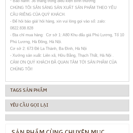
* Bảo hành: 36 tháng trong điều kiện bình thường
CHÚNG TÔI SẴN SÀNG SẢN XUẤT SẢN PHẨM THEO YÊU
CẦU RIÊNG CỦA QUÝ KHÁCH.
- Để hỏi báo giá/ hỏi hàng, xin vui lòng gọi vào số: zalo:
0822.838.828
- Địa chỉ mua hàng: Cơ sở 1: A80 Khu đấu giá Phú Lương, Tổ 10
Phú Lương, Hà Đông, Hà Nội.
Cơ sở 2: 673 Đê La Thành, Ba Đình, Hà Nội
- Xưởng sản xuất: Liên xã, Hữu Bằng, Thạch Thất, Hà Nội .
CẢM ƠN QUÝ KHÁCH ĐÃ QUAN TÂM TỚI SẢN PHẨM CỦA
CHÚNG TÔI!
TAGS SẢN PHẨM
YÊU CẦU GỌI LẠI
SẢN PHẨM CÙNG CHUYÊN MỤC