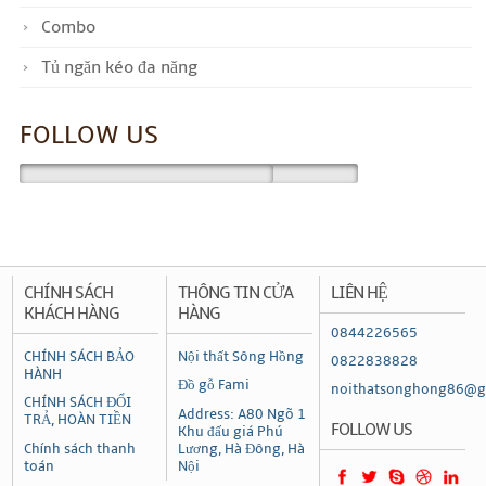
Combo
Tủ ngăn kéo đa năng
FOLLOW US
CHÍNH SÁCH
THÔNG TIN CỬA
LIÊN HỆ
KHÁCH HÀNG
HÀNG
0844226565
CHÍNH SÁCH BẢO
Nội thất Sông Hồng
0822838828
HÀNH
Đồ gỗ Fami
noithatsonghong86@g
CHÍNH SÁCH ĐỔI
Address: A80 Ngõ 1
TRẢ, HOÀN TIỀN
FOLLOW US
Khu đấu giá Phú
Chính sách thanh
Lương, Hà Đông, Hà
toán
Nội