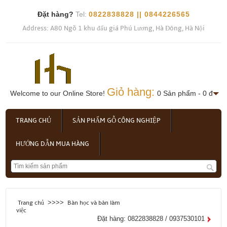
Đặt hàng?
Tel:
0822838828 || 0844226565
Address: A80 Ngõ 1 khu đấu giá Phú Lương, Hà Đông, Hà Nội
Giỏ hàng:
Welcome to our Online Store!
0 Sản phẩm - 0 đ
TRANG CHỦ
SẢN PHẨM GỖ CÔNG NGHIỆP
HƯỚNG DẪN MUA HÀNG
>>>>
Trang chủ
Bàn học và bàn làm
việc
Đặt hàng: 0822838828 / 0937530101