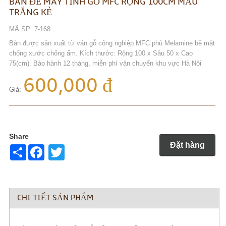
BÀN ĐỂ MÁY TÍNH GỖ MFC RỘNG 100CM MẦU
TRẮNG KẺ
MÃ SP: 7-168
Bàn được sản xuất từ ván gỗ công nghiệp MFC phủ Melamine bề mặt
chống xước chống ẩm. Kích thước: Rộng 100 x Sâu 50 x Cao
75(cm). Bảo hành 12 tháng, miễn phí vận chuyển khu vực Hà Nội
600,000 đ
Giá:
Share
Đặt hàng
Share
Twitter
CHI TIẾT SẢN PHẨM