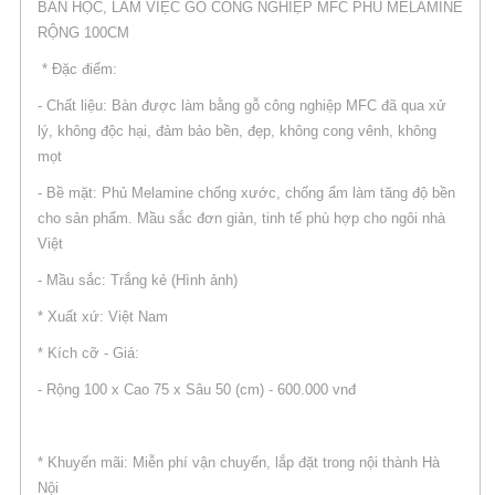
BÀN HỌC, LÀM VIỆC GỖ CÔNG NGHIỆP MFC PHỦ MELAMINE
RỘNG 100CM
* Đặc điểm:
- Chất liệu: Bàn được làm bằng gỗ công nghiệp MFC đã qua xử
lý, không độc hại, đảm bảo bền, đẹp, không cong vênh, không
mọt
- Bề mặt: Phủ Melamine chống xước, chống ẩm làm tăng độ bền
cho sản phẩm. Mầu sắc đơn giản, tinh tế phù hợp cho ngôi nhà
Việt
- Mầu sắc: Trắng kẻ (Hình ảnh)
* Xuất xứ: Việt Nam
* Kích cỡ - Giá:
- Rộng 100 x Cao 75 x Sâu 50 (cm) - 600.000 vnđ
* Khuyến mãi: Miễn phí vận chuyển, lắp đặt trong nội thành Hà
Nội