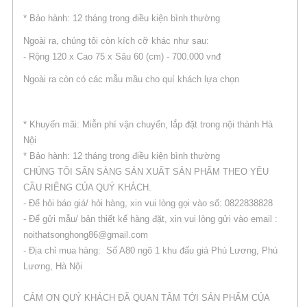
* Bảo hành: 12 tháng trong điều kiện bình thường
Ngoài ra, chúng tôi còn kích cỡ khác như sau:
- Rộng 120 x Cao 75 x Sâu 60 (cm) - 700.000 vnđ
Ngoài ra còn có các mẫu mầu cho quí khách lựa chọn
* Khuyến mãi: Miễn phí vận chuyển, lắp đặt trong nội thành Hà
Nội
* Bảo hành: 12 tháng trong điều kiện bình thường
CHÚNG TÔI SẴN SÀNG SẢN XUẤT SẢN PHẨM THEO YÊU
CẦU RIÊNG CỦA QUÝ KHÁCH.
- Để hỏi báo giá/ hỏi hàng, xin vui lòng gọi vào số: 0822838828
- Để gửi mẫu/ bản thiết kế hàng đặt, xin vui lòng gửi vào email :
noithatsonghong86@gmail.com
- Địa chỉ mua hàng: Số A80 ngõ 1 khu đấu giá Phú Lương, Phú
Lương, Hà Nội
CẢM ƠN QUÝ KHÁCH ĐÃ QUAN TÂM TỚI SẢN PHẨM CỦA