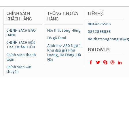
CHÍNH SÁCH
THÔNG TIN CỬA
LIÊN HỆ
KHÁCH HÀNG
HÀNG
0844226565
CHÍNH SÁCH BẢO
Nội thất Sông Hồng
0822838828
HÀNH
Đồ gỗ Fami
noithatsonghong86@g
CHÍNH SÁCH ĐỔI
Address: A80 Ngõ 1
TRẢ, HOÀN TIỀN
FOLLOW US
Khu đấu giá Phú
Chính sách thanh
Lương, Hà Đông, Hà
toán
Nội
Chính sách vận
chuyển