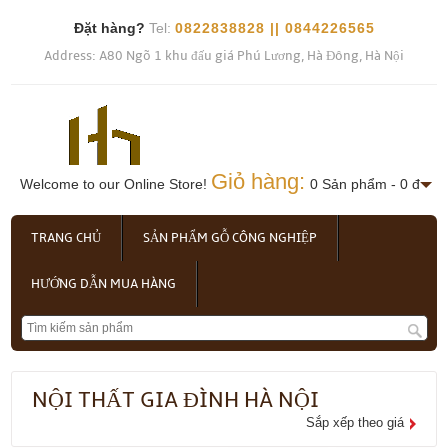
Đặt hàng?
Tel:
0822838828 || 0844226565
Address: A80 Ngõ 1 khu đấu giá Phú Lương, Hà Đông, Hà Nội
Giỏ hàng:
Welcome to our Online Store!
0 Sản phẩm - 0 đ
TRANG CHỦ
SẢN PHẨM GỖ CÔNG NGHIỆP
HƯỚNG DẪN MUA HÀNG
NỘI THẤT GIA ĐÌNH HÀ NỘI
Sắp xếp theo giá