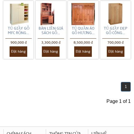
TỦ GIẦY GỖ
BÀN LIỀN GIÁ
TỦ QUẦN ÁO
TỦ GIẦY ĐẸP
MFC RỘNG...
SÁCH GỖ...
GỖ HƯƠNG...
GỖ CÔNG...
900,000 đ
3,300,000 đ
8,500,000 đ
700,000 đ
Đặt hàng
Đặt hàng
Đặt hàng
Đặt hàng
1
Page 1 of 1
CHÍNH SÁCH
THÔNG TIN CỬA
LIÊN HỆ