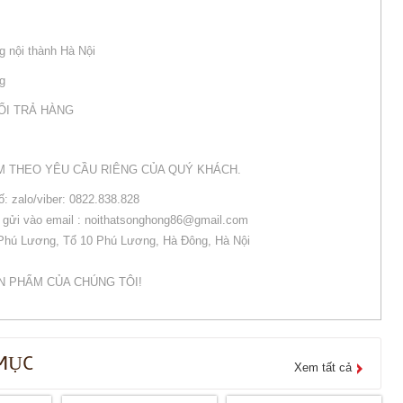
g nội thành Hà Nội
ng
ỔI TRẢ HÀNG
M THEO YÊU CẦU RIÊNG CỦA QUÝ KHÁCH.
số: zalo/viber: 0822.838.828
òng gửi vào email : noithatsonghong86@gmail.com
 Phú Lương, Tổ 10 Phú Lương, Hà Đông, Hà Nội
N PHẨM CỦA CHÚNG TÔI!
MỤC
Xem tất cả