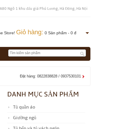
 A80 Ngõ 1 khu đấu giá Phú Lương, Hà Đông, Hà Nội
Giỏ hàng:
ne Store!
0 Sản phẩm - 0 đ
Đặt hàng: 0822838828 / 0937530101
DANH MỤC SẢN PHẨM
Tủ quần áo
Giường ngủ
Tủ bếp và tủ vách ngăn