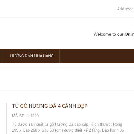
Address:
Welcome to our Onli
HƯỚNG DẪN MUA HÀNG
TỦ GỖ HƯƠNG ĐÁ 4 CÁNH ĐẸP
MÃ SP: 1-1220
Tủ được sản xuất từ gỗ Hương Đá cao cấp. Kích thước: Rộng
195 x Cao 260 x Sâu 60 (cm) được thiết kế 2 tầng. Bảo hành 36