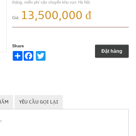
tháng, miễn phí vận chuyển khu vực Hà Nội
13,500,000 đ
Giá:
Share
Đặt hàng
Share
Twitter
HẨM
YÊU CẦU GỌI LẠI
P