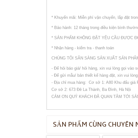
* Khuyến mãi: Miễn phí vận chuyển, lắp đặt tron
* Bảo hành: 12 tháng trong điều kiện bình thườ
* SẢN PHẨM KHÔNG ĐẶT YÊU CẦU ĐƯỢC Đ
* Nhận hàng - kiểm tra - thanh toán
CHÚNG TÔI SẴN SÀNG SẢN XUẤT SẢN PHẨ
- Để hỏi báo giá/ hỏi hàng, xin vui lòng gọi vào 
- Để gửi mẫu/ bản thiết kế hàng đặt, xin vui l
- Địa chỉ mua hàng: Cơ sở 1: A80 Khu đấu giá
Cơ sở 2: 673 Đê La Thành, Ba Đình, Hà Nội
CẢM ƠN QUÝ KHÁCH ĐÃ QUAN TÂM TỚI SẢ
SẢN PHẨM CÙNG CHUYÊN 