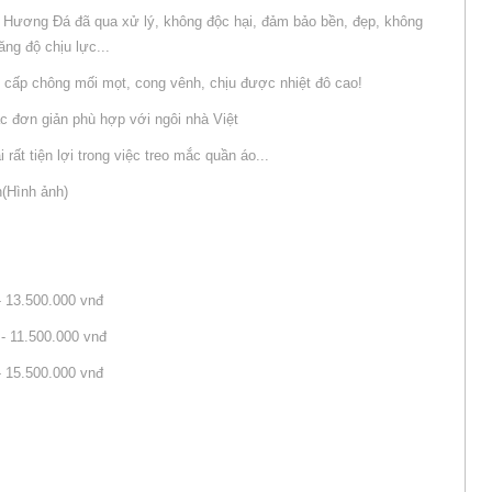
ỗ Hương Đá đã qua xử lý, không độc hại, đảm bảo bền, đẹp, không
ng độ chịu lực...
 cấp chông mối mọt, cong vênh, chịu được nhiệt đô cao!
 đơn giản phù hợp với ngôi nhà Việt
 rất tiện lợi trong việc treo mắc quần áo...
(Hình ảnh)
- 13.500.000 vnđ
- 11.500.000 vnđ
- 15.500.000 vnđ