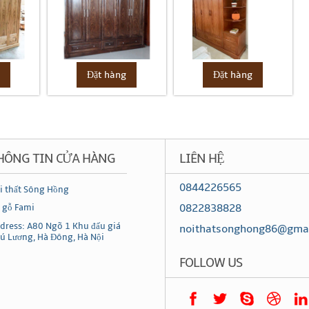
g
Đặt hàng
Đặt hàng
HÔNG TIN CỬA HÀNG
LIÊN HỆ
0844226565
i thất Sông Hồng
0822838828
 gỗ Fami
dress: A80 Ngõ 1 Khu đấu giá
noithatsonghong86@gma
ú Lương, Hà Đông, Hà Nội
FOLLOW US