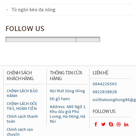
Tủ ngăn kéo đa năng
FOLLOW US
CHÍNH SÁCH
THÔNG TIN CỬA
LIÊN HỆ
KHÁCH HÀNG
HÀNG
0844226565
CHÍNH SÁCH BẢO
Nội thất Sông Hồng
0822838828
HÀNH
Đồ gỗ Fami
noithatsonghong86@g
CHÍNH SÁCH ĐỔI
Address: A80 Ngõ 1
TRẢ, HOÀN TIỀN
FOLLOW US
Khu đấu giá Phú
Chính sách thanh
Lương, Hà Đông, Hà
toán
Nội
Chính sách vận
chuyển