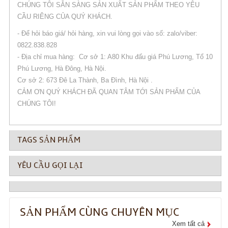
CHÚNG TÔI SẴN SÀNG SẢN XUẤT SẢN PHẨM THEO YÊU
CẦU RIÊNG CỦA QUÝ KHÁCH.
- Để hỏi báo giá/ hỏi hàng, xin vui lòng gọi vào số: zalo/viber:
0822.838.828
- Địa chỉ mua hàng: Cơ sở 1: A80 Khu đấu giá Phú Lương, Tổ 10
Phú Lương, Hà Đông, Hà Nội.
Cơ sở 2: 673 Đê La Thành, Ba Đình, Hà Nội .
CẢM ƠN QUÝ KHÁCH ĐÃ QUAN TÂM TỚI SẢN PHẨM CỦA
CHÚNG TÔI!
TAGS SẢN PHẨM
YÊU CẦU GỌI LẠI
SẢN PHẨM CÙNG CHUYÊN MỤC
Xem tất cả