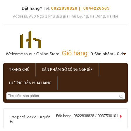
Đặt hàng?
Tel:
0822838828 || 0844226565
Address: A80 Ngõ 1 khu đấu giá Phú Lương, Hà Đông, Hà Nội
Giỏ hàng:
Welcome to our Online Store!
0 Sản phẩm - 0 đ
TRANG CHỦ
SẢN PHẨM GỖ CÔNG NGHIỆP
HƯỚNG DẪN MUA HÀNG
Đặt hàng: 0822838828 / 0937530101
>>>>
Trang chủ
Tủ quần
áo