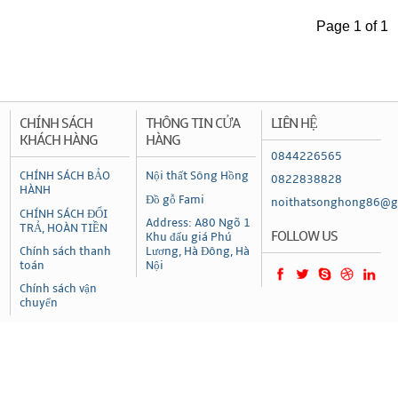
Page 1 of 1
CHÍNH SÁCH
THÔNG TIN CỬA
LIÊN HỆ
KHÁCH HÀNG
HÀNG
0844226565
CHÍNH SÁCH BẢO
Nội thất Sông Hồng
0822838828
HÀNH
Đồ gỗ Fami
noithatsonghong86@g
CHÍNH SÁCH ĐỔI
Address: A80 Ngõ 1
TRẢ, HOÀN TIỀN
FOLLOW US
Khu đấu giá Phú
Chính sách thanh
Lương, Hà Đông, Hà
toán
Nội
Chính sách vận
chuyển