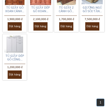
TỦ GIẦY GỖ
TỦ GIẦY DÉP
TỦ GIẦY 2
GIƯỜNG NGỦ
XOAN CÁNH...
GỖ XOAN...
CÁNH GỖ...
GỖ SỒI TẦN...
1,900,000 đ
2,100,000 đ
1,700,000 đ
7,500,000 đ
Đặt hàng
Đặt hàng
Đặt hàng
Đặt hàng
TỦ GIẦY DÉP
GỖ CÔNG...
1,200,000 đ
Đặt hàng
1