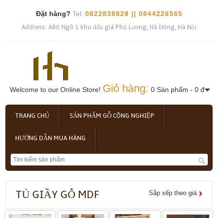
Đặt hàng?
Tel:
0822838828 || 0844226565
Address: A80 Ngõ 1 khu đấu giá Phú Lương, Hà Đông, Hà Nội
Giỏ hàng:
Welcome to our Online Store!
0 Sản phẩm - 0 đ
TRANG CHỦ
SẢN PHẨM GỖ CÔNG NGHIỆP
HƯỚNG DẪN MUA HÀNG
TỦ GIẦY GỖ MDF
Sắp xếp theo giá