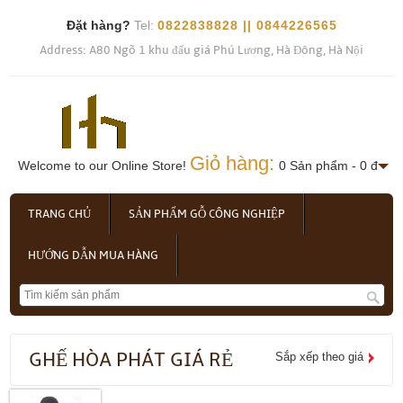
Đặt hàng?
Tel:
0822838828 || 0844226565
Address: A80 Ngõ 1 khu đấu giá Phú Lương, Hà Đông, Hà Nội
Giỏ hàng:
Welcome to our Online Store!
0 Sản phẩm - 0 đ
TRANG CHỦ
SẢN PHẨM GỖ CÔNG NGHIỆP
HƯỚNG DẪN MUA HÀNG
GHẾ HÒA PHÁT GIÁ RẺ
Sắp xếp theo giá