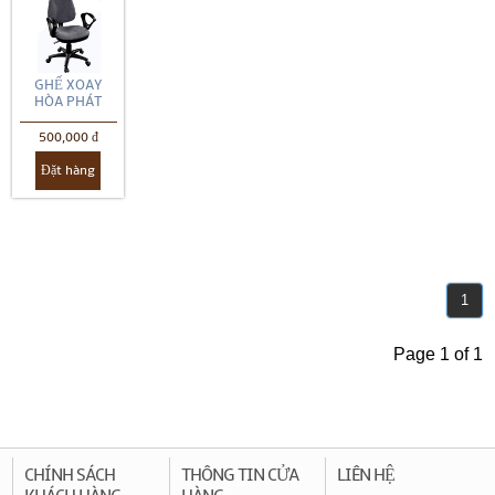
GHẾ XOAY
HÒA PHÁT
500,000 đ
Đặt hàng
1
Page 1 of 1
CHÍNH SÁCH
THÔNG TIN CỬA
LIÊN HỆ