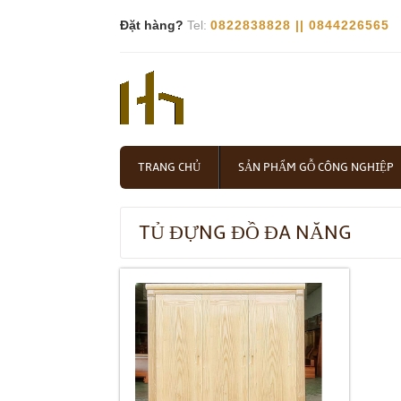
Đặt hàng?
Tel:
0822838828 || 0844226565
TRANG CHỦ
SẢN PHẨM GỖ CÔNG NGHIỆP
TỦ ĐỰNG ĐỒ ĐA NĂNG