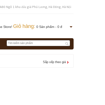
 A80 Ngõ 1 khu đấu giá Phú Lương, Hà Đông, Hà Nội
Giỏ hàng:
ne Store!
0 Sản phẩm - 0 đ
Sắp xếp theo giá