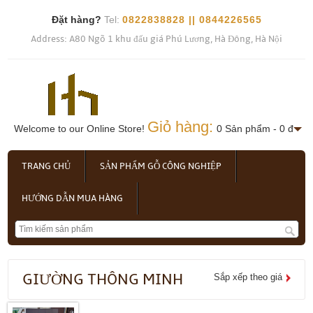
Đặt hàng?
Tel:
0822838828 || 0844226565
Address: A80 Ngõ 1 khu đấu giá Phú Lương, Hà Đông, Hà Nội
Giỏ hàng:
Welcome to our Online Store!
0 Sản phẩm - 0 đ
TRANG CHỦ
SẢN PHẨM GỖ CÔNG NGHIỆP
HƯỚNG DẪN MUA HÀNG
GIƯỜNG THÔNG MINH
Sắp xếp theo giá