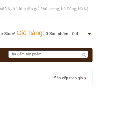
 A80 Ngõ 1 khu đấu giá Phú Lương, Hà Đông, Hà Nội
Giỏ hàng:
ne Store!
0 Sản phẩm - 0 đ
Sắp xếp theo giá