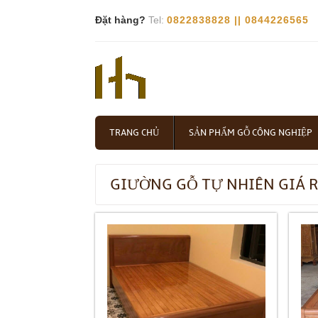
Đặt hàng?
Tel:
0822838828 || 0844226565
TRANG CHỦ
SẢN PHẨM GỖ CÔNG NGHIỆP
GIƯỜNG GỖ TỰ NHIÊN GIÁ 