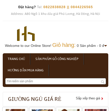
Đặt hàng?
Tel:
0822838828 || 0844226565
Address: A80 Ngõ 1 khu đấu giá Phú Lương, Hà Đông, Hà Nội
Giỏ hàng:
Welcome to our Online Store!
0 Sản phẩm - 0 đ
TRANG CHỦ
SẢN PHẨM GỖ CÔNG NGHIỆP
HƯỚNG DẪN MUA HÀNG
GIƯỜNG NGỦ GIÁ RẺ
Sắp xếp theo giá