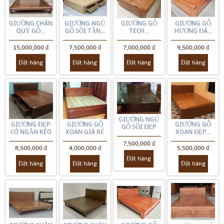
GIƯỜNG CHÂN
GIƯỜNG NGỦ
GIƯỜNG GỖ
GIƯỜNG GỖ
QUỲ GỖ...
GỖ SỒI TẦN...
TECH...
HƯƠNG ĐÁ...
15,000,000 đ
7,500,000 đ
7,000,000 đ
9,500,000 đ
Đặt hàng
Đặt hàng
Đặt hàng
Đặt hàng
GIƯỜNG NGỦ
GIƯỜNG ĐẸP
GIƯỜNG GỖ
GIƯỜNG GỖ
GỖ SỒI ĐẸP
CÓ NGĂN KÉO
XOAN GIÁ RẺ
XOAN ĐẸP...
7,500,000 đ
8,500,000 đ
4,000,000 đ
5,500,000 đ
Đặt hàng
Đặt hàng
Đặt hàng
Đặt hàng