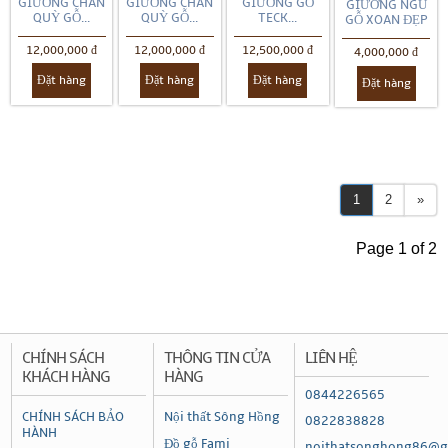
GIƯỜNG CHÂN
GIƯỜNG CHÂN
GIƯỜNG GỖ
GIƯỜNG NGỦ
QUỲ GỖ...
QUỲ GỖ...
TECK...
GỖ XOAN ĐẸP
12,000,000 đ
12,000,000 đ
12,500,000 đ
4,000,000 đ
Đặt hàng
Đặt hàng
Đặt hàng
Đặt hàng
1
2
»
Page 1 of 2
CHÍNH SÁCH
THÔNG TIN CỬA
LIÊN HỆ
KHÁCH HÀNG
HÀNG
0844226565
CHÍNH SÁCH BẢO
Nội thất Sông Hồng
0822838828
HÀNH
Đồ gỗ Fami
noithatsonghong86@g