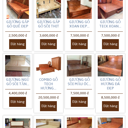
GIƯỜNG GẤP
GIƯỜNG GẤP
GIƯỜNG GỖ
GIƯỜNG GỖ
GỖ QUẾ ĐẸP
GỖ SỒI THỊT
XOAN ĐẸP...
TECK XOAN...
2,500,000 đ
3,600,000 đ
7,500,000 đ
7,500,000 đ
Đặt hàng
Đặt hàng
Đặt hàng
Đặt hàng
GIƯỜNG NGỦ
COMBO GỖ
GIƯỜNG GỖ
GIƯỜNG GỖ
GỖ SỒI TẦN...
TECH
SỒI MẦU ÓC...
HƯƠNG ĐÁ
HƯƠNG...
ĐẸP
4,400,000 đ
7,500,000 đ
20,500,000 đ
8,500,000 đ
Đặt hàng
Đặt hàng
Đặt hàng
Đặt hàng