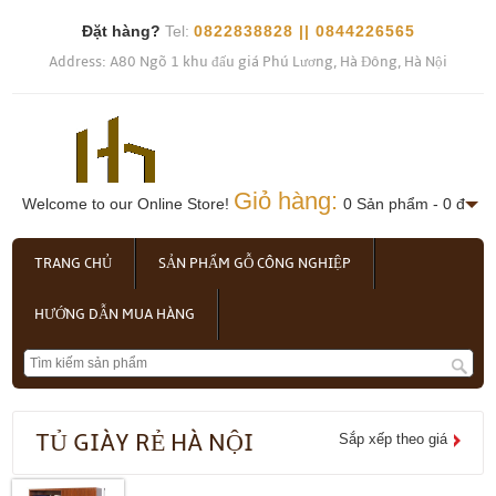
Đặt hàng?
Tel:
0822838828 || 0844226565
Address: A80 Ngõ 1 khu đấu giá Phú Lương, Hà Đông, Hà Nội
Giỏ hàng:
Welcome to our Online Store!
0 Sản phẩm - 0 đ
TRANG CHỦ
SẢN PHẨM GỖ CÔNG NGHIỆP
HƯỚNG DẪN MUA HÀNG
TỦ GIÀY RẺ HÀ NỘI
Sắp xếp theo giá