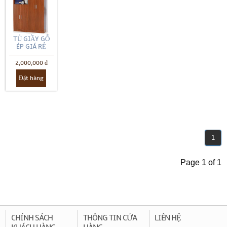
TỦ GIẦY GỖ
ÉP GIÁ RẺ
2,000,000 đ
Đặt hàng
1
Page 1 of 1
CHÍNH SÁCH
THÔNG TIN CỬA
LIÊN HỆ