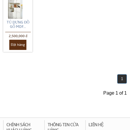
TỦ ĐỰNG ĐỒ
GỖ MDF...
2,500,000 đ
Đặt hàng
1
Page 1 of 1
CHÍNH SÁCH
THÔNG TIN CỬA
LIÊN HỆ