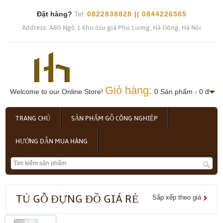
Đặt hàng?
Tel:
0822838828 || 0844226565
Address: A80 Ngõ 1 khu đấu giá Phú Lương, Hà Đông, Hà Nội
Giỏ hàng:
Welcome to our Online Store!
0 Sản phẩm - 0 đ
TRANG CHỦ
SẢN PHẨM GỖ CÔNG NGHIỆP
HƯỚNG DẪN MUA HÀNG
TỦ GỖ ĐỰNG ĐỒ GIÁ RẺ
Sắp xếp theo giá