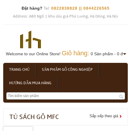
Đặt hàng?
Tel:
0822838828 || 0844226565
Address: A80 Ngõ 1 khu đấu giá Phú Lương, Hà Đông, Hà Nội
Giỏ hàng:
Welcome to our Online Store!
0 Sản phẩm - 0 đ
TRANG CHỦ
SẢN PHẨM GỖ CÔNG NGHIỆP
HƯỚNG DẪN MUA HÀNG
TỦ SÁCH GỖ MFC
Sắp xếp theo giá