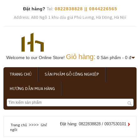
Đặt hàng?
Tel:
0822838828 || 0844226565
Address: A80 Ngõ 1 khu đấu giá Phú Lương, Hà Đông, Hà Nội
Giỏ hàng:
Welcome to our Online Store!
0 Sản phẩm - 0 đ
TRANG CHỦ
SẢN PHẨM GỖ CÔNG NGHIỆP
HƯỚNG DẪN MUA HÀNG
Đặt hàng: 0822838828 / 0937530101
>>>>
Trang chủ
Ghế
ngồi