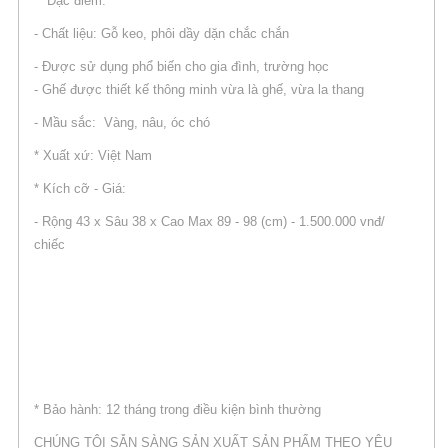
* Đặc điểm:
- Chất liệu: Gỗ keo, phôi dầy dặn chắc chắn
- Được sử dụng phổ biến cho gia đình, trường học
- Ghế được thiết kế thông minh vừa là ghế, vừa la thang
- Mầu sắc: Vàng, nâu, óc chó
* Xuất xứ: Việt Nam
* Kích cỡ - Giá:
- Rộng 43 x Sâu 38 x Cao Max 89 - 98 (cm) - 1.500.000 vnđ/
chiếc
* Bảo hành: 12 tháng trong điều kiện bình thường
CHÚNG TÔI SẴN SÀNG SẢN XUẤT SẢN PHẨM THEO YÊU