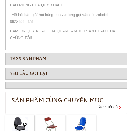
CẦU RIÊNG CỦA QUÝ KHÁCH.
- Để hỏi báo giá/ hỏi hàng, xin vui lòng gọi vào số: zalo/tel:
0822.838.828
CẢM ƠN QUÝ KHÁCH ĐÃ QUAN TÂM TỚI SẢN PHẨM CỦA
CHÚNG TÔI!
TAGS SẢN PHẨM
YÊU CẦU GỌI LẠI
SẢN PHẨM CÙNG CHUYÊN MỤC
Xem tất cả